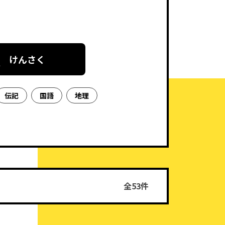
けんさく
伝記
国語
地理
全53件