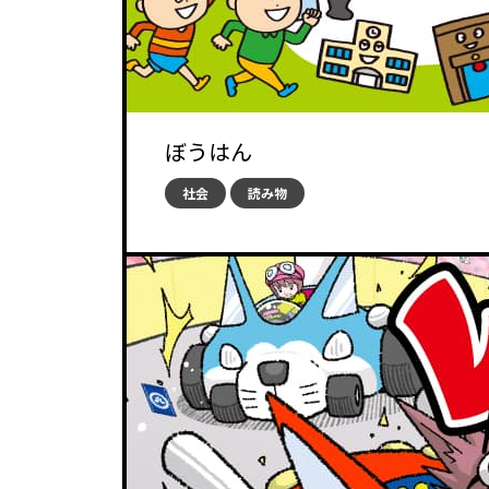
ぼうはん
社会
読み物