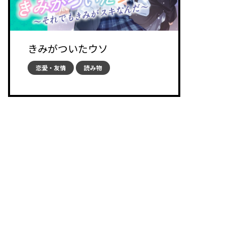
きみがついたウソ
恋愛・友情
読み物
...
1
2
3
≫
オススメのSNSアカウント