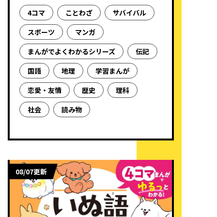
4コマ
ことわざ
サバイバル
スポーツ
マンガ
まんがでよくわかるシリーズ
伝記
国語
地理
学習まんが
恋愛・友情
歴史
理科
社会
読み物
08/07更新