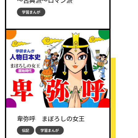
～古典派～ロマン派
学習まんが
卑弥呼 まぼろしの女王
伝記
学習まんが