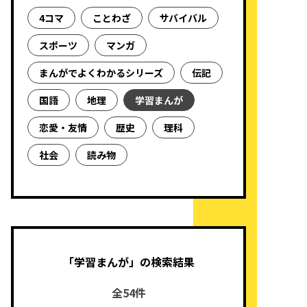
4コマ
ことわざ
サバイバル
スポーツ
マンガ
まんがでよくわかるシリーズ
伝記
国語
地理
学習まんが
恋愛・友情
歴史
理科
社会
読み物
「学習まんが」の検索結果
全54件