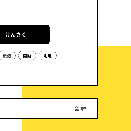
けんさく
伝記
国語
地理
全0件