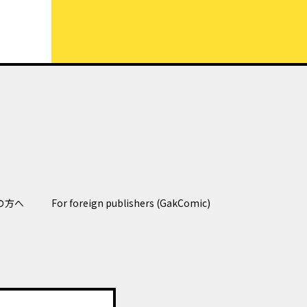
の方へ
For foreign publishers (GakComic)