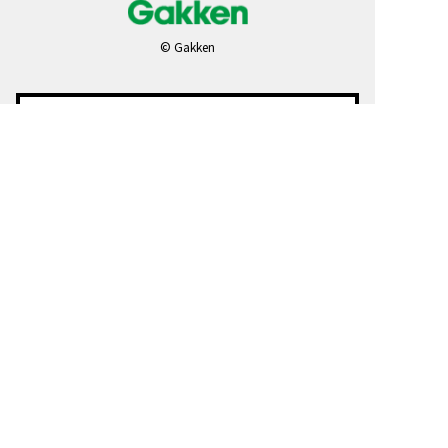
© Gakken
ＡＢＪマークは、この電子書店・電子書籍配信
サービスが、著作権者からコンテンツ使用許諾
を得た正規版配信サービスであることを示す登
録商標（登録番号 第６０９１７１３号）で
す。