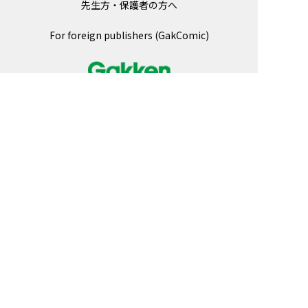
先生方・保護者の方へ
For foreign publishers (GakComic)
© Gakken
ＡＢＪマークは、この電子書店・電子書籍配信
サービスが、著作権者からコンテンツ使用許諾
を得た正規版配信サービスであることを示す登
録商標（登録番号 第６０９１７１３号）で
す。