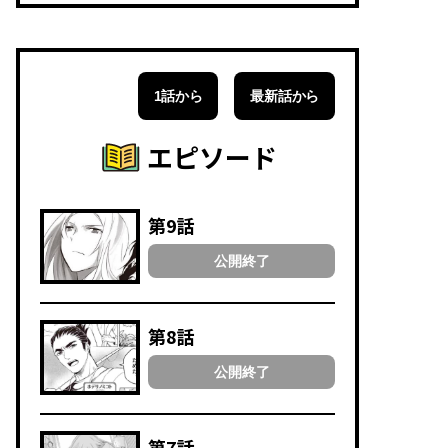
1話から
最新話から
エピソード
第9話
公開終了
第8話
公開終了
第7話