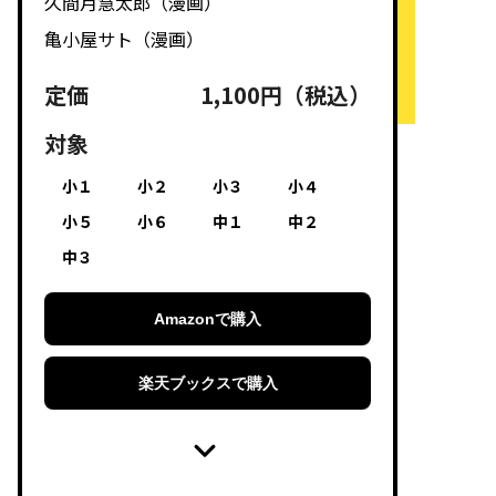
久間月慧太郎（漫画）
亀小屋サト（漫画）
定価
1,100円（税込）
対象
小１
小２
小３
小４
小５
小６
中１
中２
中３
Amazonで購入
楽天ブックスで購入