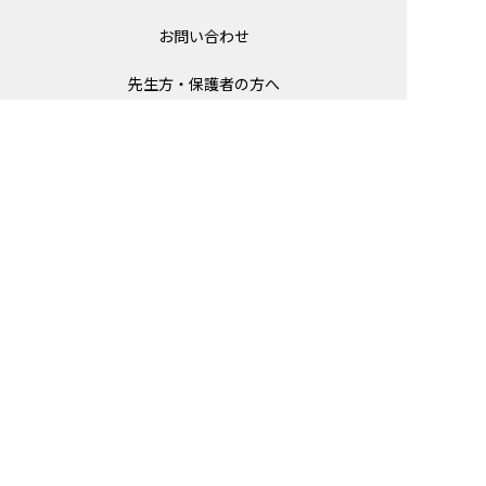
お問い合わせ
先生方・保護者の方へ
For foreign publishers (GakComic)
© Gakken
ＡＢＪマークは、この電子書店・電子書籍配信
サービスが、著作権者からコンテンツ使用許諾