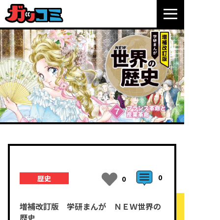
0
歴史
0
増補改訂版 学研まんが ＮＥＷ世界の
歴史