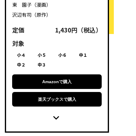
東 園子（漫画）
沢辺有司（原作）
定価
1,430円（税込）
対象
小４
小５
小６
中１
中２
中３
Amazonで購入
楽天ブックスで購入