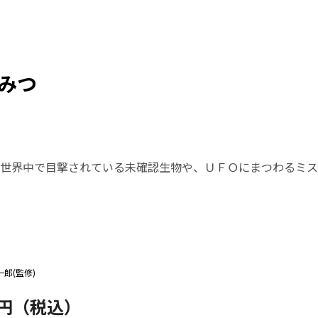
みつ
世界中で目撃されている未確認生物や、ＵＦＯにまつわるミス
郎(監修)
8円（税込）