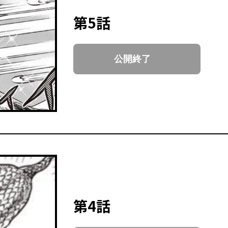
第5話
公開終了
第4話