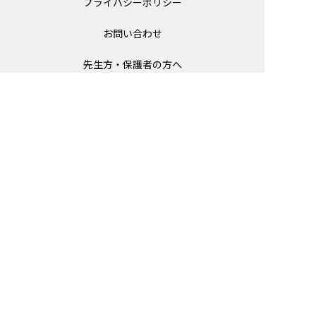
プライバシーポリシー
お問い合わせ
先生方・保護者の方へ
For foreign publishers (GakComic)
© Gakken
ＡＢＪマークは、この電子書店・電子書籍配信