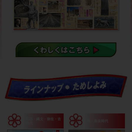
A5変型判 定価：各1,430円（税込）
旧石器・縄文・
弥生・古
飛鳥・奈良時代
墳時代