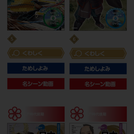
室町幕府と
戦国時代から
立ち上がる民衆
天下統一へ
江戸時代前期
江戸時代後期