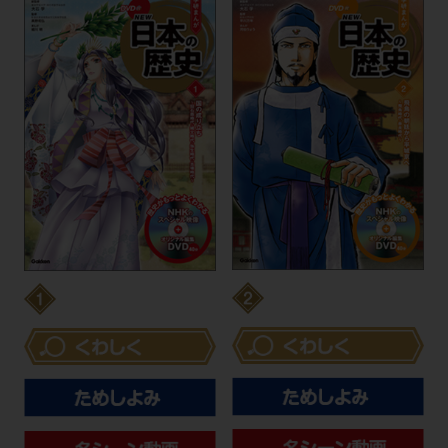
飛鳥の朝廷から
国の成り立ち
平城京へ