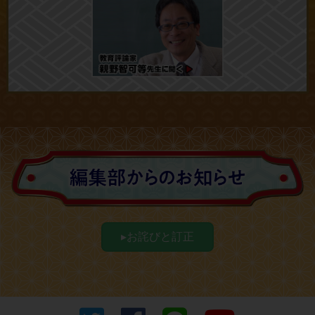
▸お詫びと訂正