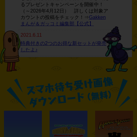
るプレゼントキャンペーンを開催中！
（～2026年4月12日） 詳しくは対象ア
カウントの投稿をチェック！⇒
Gakken
まんが＆ガッコミ編集部【公式】
2021.6.11
特典付きの2つのお得な新セットが発売
したよ♪
2021.3.5
DVDが大好評♪ 早くも増刷が決定した
よ！
2021.2.16
2/18(木)『DVD付 学研まんが NEW日本
の歴史』いよいよ発売だよ！
今なら「
初回限定
」の
5大特典付き 全12
巻セット
がとってもオススメ！
100名様に図書カードが当たる「
読者プ
レゼントキャンペーン
」もやってるよ♪